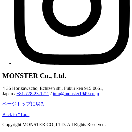
MONSTER Co., Ltd.
4-36 Horikawacho, Echizen-shi, Fukui-ken 915-0061,
Japan /
+81-778-23-1211
/
info@monster1949.co.jp
ページトップに戻る
Back to “Top”
Copyright MONSTER CO.,LTD. All Rights Reserved.