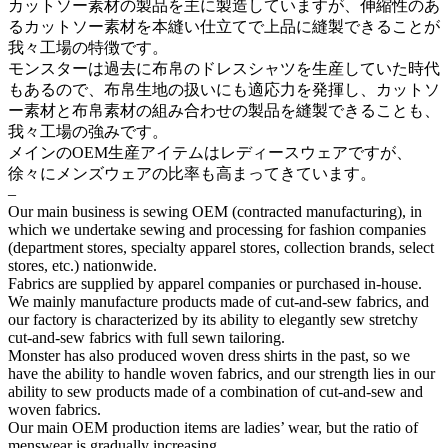
カットソー素材の製品を主に製造していますが、伸縮性のあ
るカットソー素材を本縫い仕立てで上品に縫製できることが
我々工場の特徴です。
モンスターは過去に布帛のドレスシャツを生産していた時代
もあるので、布帛生地の扱いにも適応力を発揮し、カットソ
ー素材と布帛素材の組み合わせの製品を縫製できることも、
我々工場の強みです。
メインのOEM生産アイテムはレディースウェアですが、
徐々にメンズウェアの比率も高まってきています。
–
Our main business is sewing OEM (contracted manufacturing), in
which we undertake sewing and processing for fashion companies
(department stores, specialty apparel stores, collection brands, select
stores, etc.) nationwide.
Fabrics are supplied by apparel companies or purchased in-house.
We mainly manufacture products made of cut-and-sew fabrics, and
our factory is characterized by its ability to elegantly sew stretchy
cut-and-sew fabrics with full sewn tailoring.
Monster has also produced woven dress shirts in the past, so we
have the ability to handle woven fabrics, and our strength lies in our
ability to sew products made of a combination of cut-and-sew and
woven fabrics.
Our main OEM production items are ladies’ wear, but the ratio of
menswear is gradually increasing.