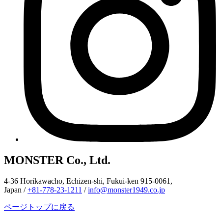
MONSTER Co., Ltd.
4-36 Horikawacho, Echizen-shi, Fukui-ken 915-0061,
Japan /
+81-778-23-1211
/
info@monster1949.co.jp
ページトップに戻る