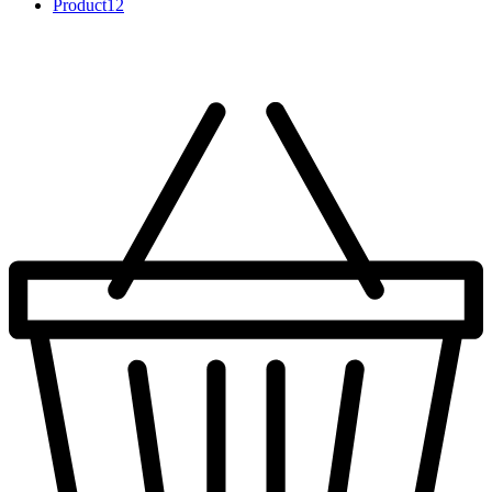
Product
12